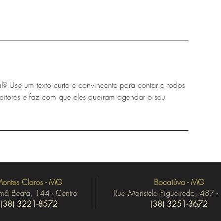
al? Use um texto curto e convincente para contar a todos
leitores e faz com que eles queiram agendar o seu
ontes Claros - MG
Bocaiúva - MG
rmã Beata, 144 - Centro
Rua Maristela Figueiredo, 487 -
(38) 3221-8572
(38) 3251-3672