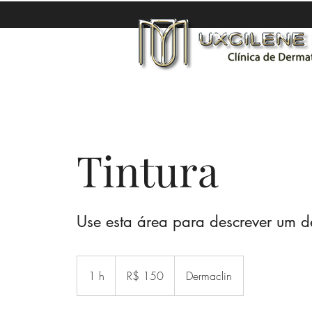
Tintura
Use esta área para descrever um de
150
Reais
1 h
1
R$ 150
Dermaclin
brasileiros