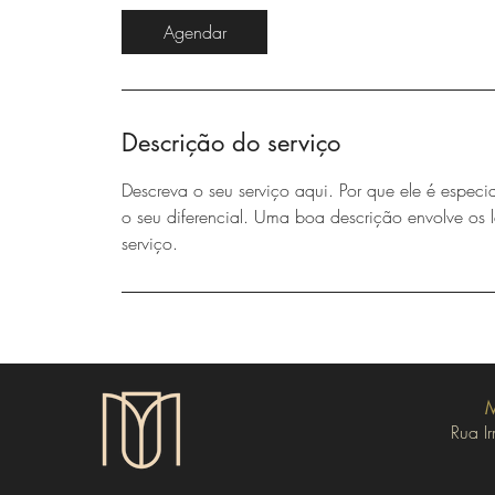
Agendar
Descrição do serviço
Descreva o seu serviço aqui. Por que ele é especi
o seu diferencial. Uma boa descrição envolve os 
serviço.
M
Rua I