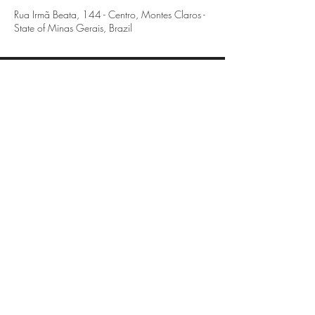
Rua Irmã Beata, 144 - Centro, Montes Claros -
State of Minas Gerais, Brazil
Montes Claros - MG
Rua Irmã Beata, 144 - Centro
(38) 3221-8572
Bocaiúva - MG
Rua Maristela Figueiredo, 487 - Centro
(38) 3251-3672